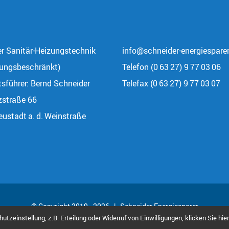
r Sanitär-Heizungstechnik
info@schneider-energiesparer
ungsbeschränkt)
Telefon (0 63 27) 9 77 03 06
sführer: Bernd Schneider
Telefax (0 63 27) 9 77 03 07
zstraße 66
ustadt a. d. Weinstraße
© Copyright 2019 -
2026 | Schneider Energiesparer
tzeinstellung, z.B. Erteilung oder Widerruf von Einwilligungen, klicken Sie hier