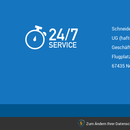
Schneide
UG (haft
Geschäft
Flugplat
67435 Ne
Zum Ändern Ihrer Datenschu